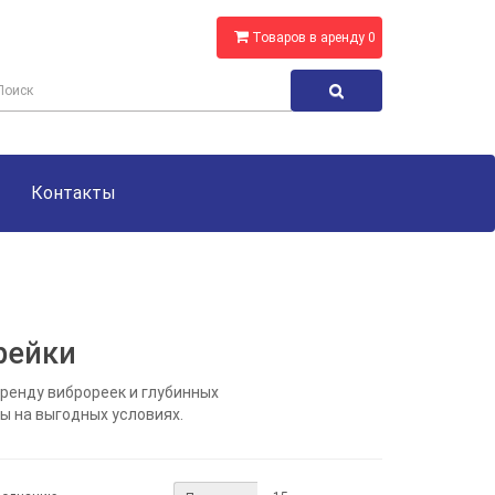
Товаров в аренду 0
Контакты
рейки
енду виброреек и глубинных
ы на выгодных условиях.